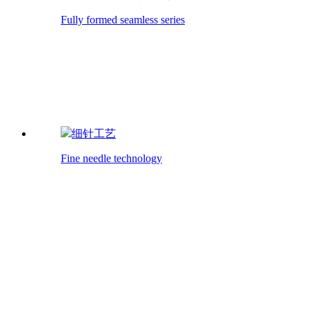
Fully formed seamless series
Fully formed seamless series
30年匠心的背后，不是墨守成规，是始终坚守的创
新与突破。
细针工艺
Fine needle technology
Fine needle technology
30年匠心的背后，不是墨守成规，是始终坚守的创
新与突破。