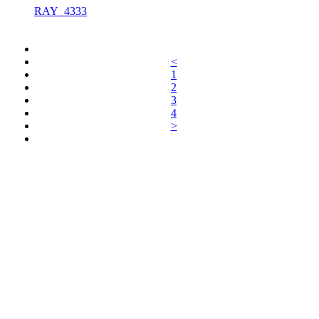
RAY_4333
<
1
2
3
4
>