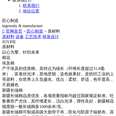
联系我们

联系我们
地址位置
匠心制造
ingenuity & manufacture

官网首页
>
匠心制造
> 原材料
原材料
设备
工艺技术
研发设计
JOYPIE
原材料
以心为擎、针织未来
棉花
埃及棉
产于埃及的优质棉。其特点为绒长（纤维长度超过31.8毫
米），富蚕丝光泽，质地坚韧，染色效果好。是纺织工业的上
等原料，在世界上久负盛名。优点：柔软、舒适，色牢度高，
不易褪色
新疆长绒棉
新疆长绒棉品质优良，各项质量指标均超过国家规定标准。吐
鲁番所产尤佳，其纤维柔长，洁白光泽，弹性良好，新疆棉花
细度较一般长绒棉多1000余米/克。
新疆长绒棉可制成高级大胎帘子布，防化与防原子辐射布、其