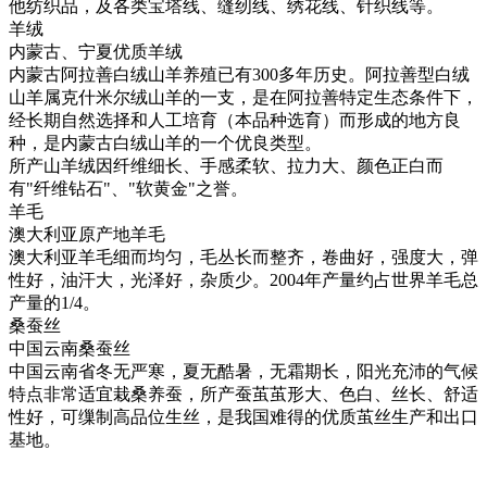
他纺织品，及各类宝塔线、缝纫线、绣花线、针织线等。
羊绒
内蒙古、宁夏优质羊绒
内蒙古阿拉善白绒山羊养殖已有300多年历史。阿拉善型白绒
山羊属克什米尔绒山羊的一支，是在阿拉善特定生态条件下，
经长期自然选择和人工培育（本品种选育）而形成的地方良
种，是内蒙古白绒山羊的一个优良类型。
所产山羊绒因纤维细长、手感柔软、拉力大、颜色正白而
有"纤维钻石"、"软黄金"之誉。
羊毛
澳大利亚原产地羊毛
澳大利亚羊毛细而均匀，毛丛长而整齐，卷曲好，强度大，弹
性好，油汗大，光泽好，杂质少。2004年产量约占世界羊毛总
产量的1/4。
桑蚕丝
中国云南桑蚕丝
中国云南省冬无严寒，夏无酷暑，无霜期长，阳光充沛的气候
特点非常适宜栽桑养蚕，所产蚕茧茧形大、色白、丝长、舒适
性好，可缫制高品位生丝，是我国难得的优质茧丝生产和出口
基地。